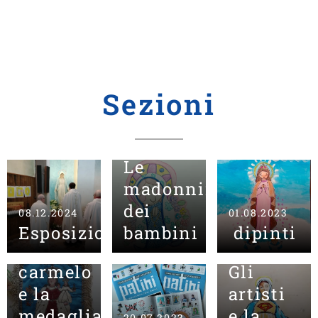
Sezioni
04.08.2023
Le
madonnine
25.07.2023
Lo
dei
08.12.2024
01.08.2023
scapolare
Esposizioni
bambini
dipinti
del
06.07.2023
carmelo
Gli
e la
artisti
medaglia
e la
20.07.2023