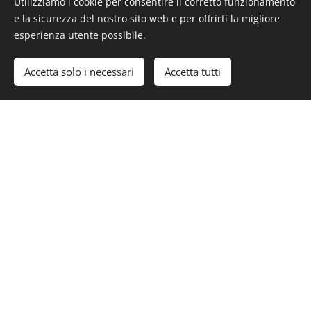
Utilizziamo i cookie per consentire il corretto funzionamento
e la sicurezza del nostro sito web e per offrirti la migliore
esperienza utente possibile.
Accetta solo i necessari
Accetta tutti
L' AQUILA
Chiesa San Pio X